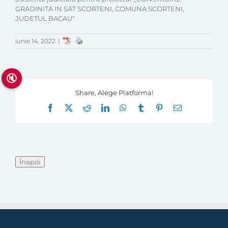
GRADINITA IN SAT SCORTENI, COMUNA SCORTENI,
JUDETUL BACAU"
iunie 14, 2022
|
🔇
Share, Alege Platforma!
Facebook
X
Reddit
LinkedIn
WhatsApp
Tumblr
Pinterest
E-
mail: