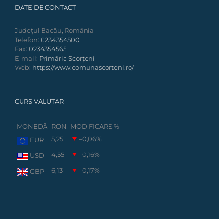
DATE DE CONTACT
Județul Bacău, România
Telefon:
0234354500
Fax:
0234354565
E-mail:
Primăria Scorțeni
Web:
https://www.comunascorteni.ro/
CURS VALUTAR
MONEDĂ
RON
MODIFICARE %
5,25
–0,06
%
EUR
4,55
–0,16
%
USD
6,13
–0,17
%
GBP