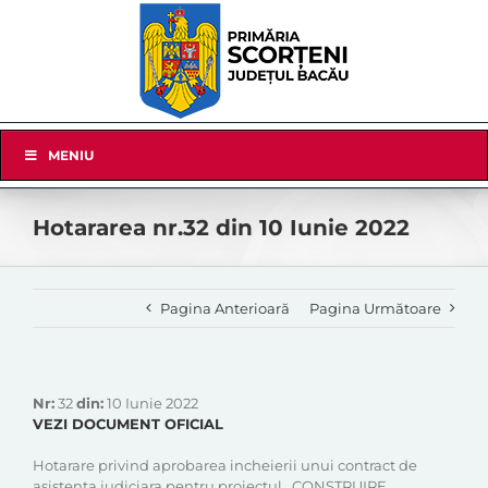
Skip
to
content
Skip
MENIU
Navigation
Hotararea nr.32 din 10 Iunie 2022
Pagina Anterioară
Pagina Următoare
Nr:
32
din:
10 Iunie 2022
VEZI DOCUMENT OFICIAL
Hotarare privind aprobarea incheierii unui contract de
asistenta judiciara pentru proiectul ,,CONSTRUIRE