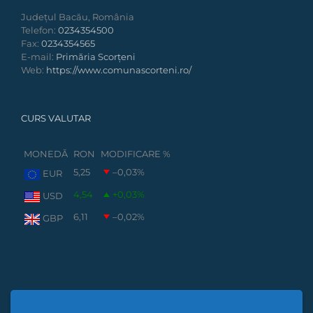
Județul Bacău, România
Telefon:
0234354500
Fax:
0234354565
E-mail:
Primăria Scorțeni
Web:
https://www.comunascorteni.ro/
CURS VALUTAR
MONEDĂ
RON
MODIFICARE %
5,25
–0,03
%
EUR
4,54
+0,03
%
USD
6,11
–0,02
%
GBP