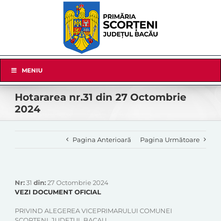
Skip
to
content
Skip
MENIU
Navigation
Hotararea nr.31 din 27 Octombrie
2024
Pagina Anterioară
Pagina Următoare
Nr:
31
din:
27 Octombrie 2024
VEZI DOCUMENT OFICIAL
PRIVIND ALEGEREA VICEPRIMARULUI COMUNEI
SCORTENI, JUDETUL BACAU