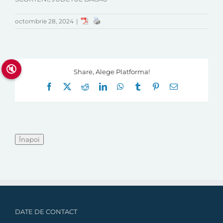
octombrie 28, 2024
|
🔇
Share, Alege Platforma!
Facebook
X
Reddit
LinkedIn
WhatsApp
Tumblr
Pinterest
E-
mail:
DATE DE CONTACT