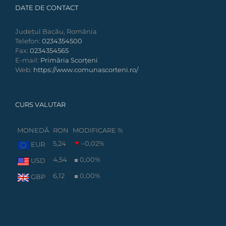
DATE DE CONTACT
Județul Bacău, România
Telefon:
0234354500
Fax:
0234354565
E-mail:
Primăria Scorțeni
Web:
https://www.comunascorteni.ro/
CURS VALUTAR
MONEDĂ
RON
MODIFICARE %
5,24
–0,02
%
EUR
4,54
0,00
%
USD
6,12
0,00
%
GBP