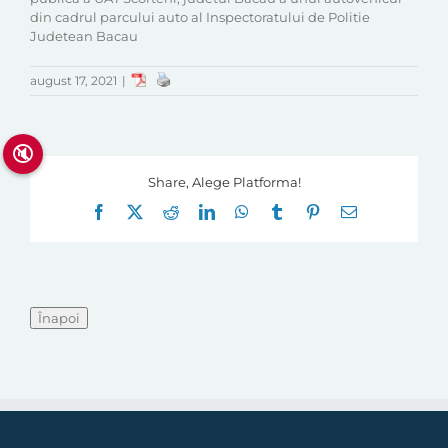
din cadrul parcului auto al Inspectoratului de Politie
Judetean Bacau
august 17, 2021
|
🔇
Share, Alege Platforma!
Facebook
X
Reddit
LinkedIn
WhatsApp
Tumblr
Pinterest
E-
mail: