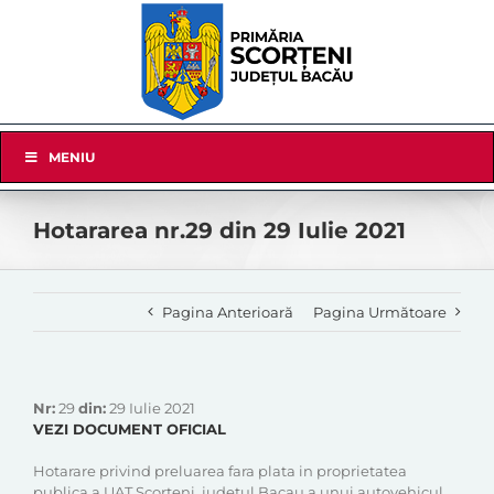
Skip
to
content
Skip
MENIU
Navigation
Hotararea nr.29 din 29 Iulie 2021
Pagina Anterioară
Pagina Următoare
Nr:
29
din:
29 Iulie 2021
VEZI DOCUMENT OFICIAL
Hotarare privind preluarea fara plata in proprietatea
publica a UAT Scorteni, judetul Bacau a unui autovehicul