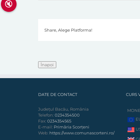
🔇
Share, Alege Platforma!
DATE DE CONTACT
CURS 
Județul Bacău, România
MON
Telefon:
0234354500
E
Fax:
0234354565
E-mail:
Primăria Scorțeni
U
Web:
https://www.comunascorteni.ro/
G