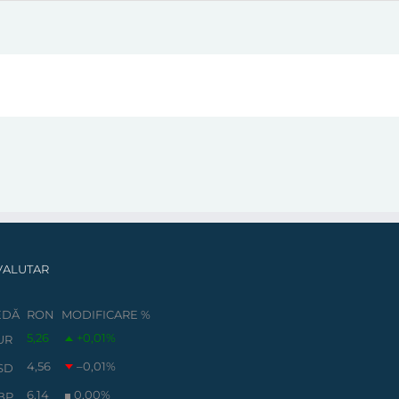
VALUTAR
EDĂ
RON
MODIFICARE %
5,26
+0,01
%
UR
4,56
–0,01
%
SD
6,14
0,00
%
BP