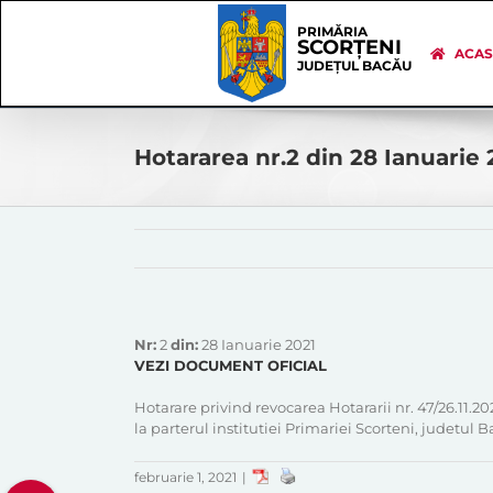
Skip
Skip
to
Navigation
PRIMĂRIA
SCORȚENI
content
ACA
JUDEȚUL BACĂU
Hotararea nr.2 din 28 Ianuarie 
Nr:
2
din:
28 Ianuarie 2021
VEZI DOCUMENT OFICIAL
Hotarare privind revocarea Hotararii nr. 47/26.11.
la parterul institutiei Primariei Scorteni, judetul 
februarie 1, 2021
|