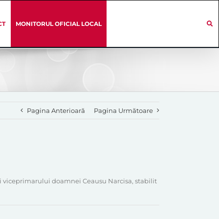
CT
MONITORUL OFICIAL LOCAL
Pagina Anterioară
Pagina Următoare
lui viceprimarului doamnei Ceausu Narcisa, stabilit