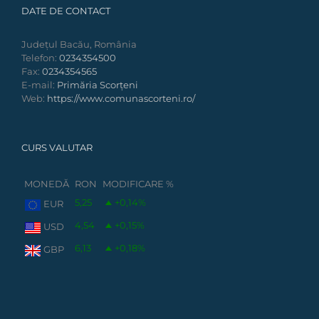
DATE DE CONTACT
Județul Bacău, România
Telefon:
0234354500
Fax:
0234354565
E-mail:
Primăria Scorțeni
Web:
https://www.comunascorteni.ro/
CURS VALUTAR
MONEDĂ
RON
MODIFICARE %
5,25
+0,14
%
EUR
4,54
+0,15
%
USD
6,13
+0,18
%
GBP