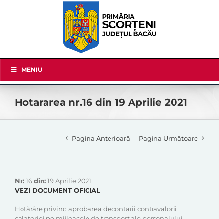
Skip
to
content
Skip
MENIU
Navigation
Hotararea nr.16 din 19 Aprilie 2021
Pagina Anterioară
Pagina Următoare
Nr:
16
din:
19 Aprilie 2021
VEZI DOCUMENT OFICIAL
Hotărâre privind aprobarea decontarii contravalorii
calatoriei pe mijloacele de transport ale personalului