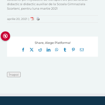
didactic si didactic auxiliar de la Scoala Gimnaziala
Scorteni, pentru luna martie 2021
aprilie 20, 2021
|
🔇
Share, Alege Platforma!
Facebook
X
Reddit
LinkedIn
WhatsApp
Tumblr
Pinterest
E-
mail: