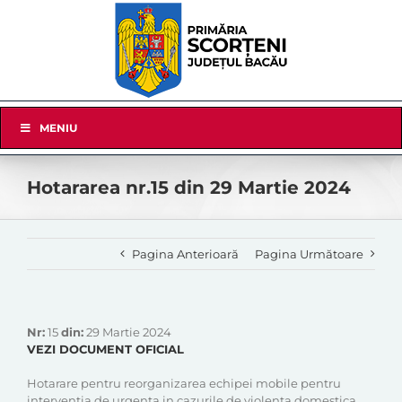
Skip
to
content
Skip
MENIU
Navigation
Hotararea nr.15 din 29 Martie 2024
Pagina Anterioară
Pagina Următoare
Nr:
15
din:
29 Martie 2024
VEZI DOCUMENT OFICIAL
Hotarare pentru reorganizarea echipei mobile pentru
interventia de urgenta in cazurile de violenta domestica