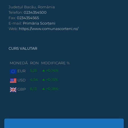
Județul Bacău, România
Telefon:
0234354500
Fax:
0234354565
E-mail:
Primăria Scorțeni
Web:
https://www.comunascorteni.ro/
CURS VALUTAR
MONEDĂ
RON
MODIFICARE %
5,25
+0,14
%
EUR
4,54
+0,15
%
USD
6,13
+0,18
%
GBP