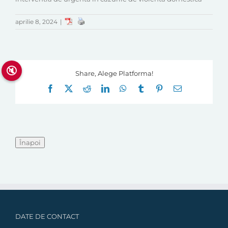
aprilie 8, 2024
|
🔇
Share, Alege Platforma!
Facebook
X
Reddit
LinkedIn
WhatsApp
Tumblr
Pinterest
E-
mail:
DATE DE CONTACT