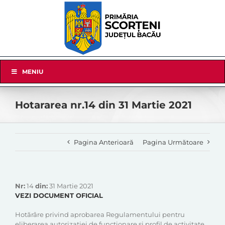
Skip
to
content
Skip
MENIU
Navigation
Hotararea nr.14 din 31 Martie 2021
Pagina Anterioară
Pagina Următoare
Nr:
14
din:
31 Martie 2021
VEZI DOCUMENT OFICIAL
Hotărâre privind aprobarea Regulamentului pentru
eliberarea autorizatiei de functionare si profil de activitate