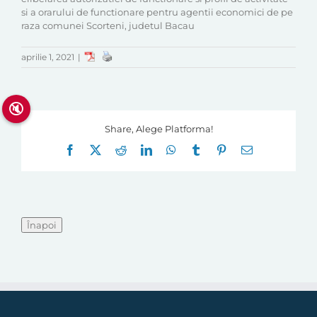
si a orarului de functionare pentru agentii economici de pe
raza comunei Scorteni, judetul Bacau
aprilie 1, 2021
|
🔇
Share, Alege Platforma!
Facebook
X
Reddit
LinkedIn
WhatsApp
Tumblr
Pinterest
E-
mail: