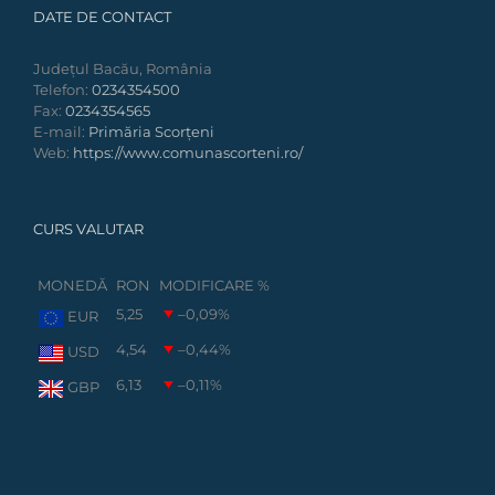
DATE DE CONTACT
Județul Bacău, România
Telefon:
0234354500
Fax:
0234354565
E-mail:
Primăria Scorțeni
Web:
https://www.comunascorteni.ro/
CURS VALUTAR
MONEDĂ
RON
MODIFICARE %
5,25
–0,09
%
EUR
4,54
–0,44
%
USD
6,13
–0,11
%
GBP