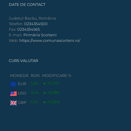
DATE DE CONTACT
Județul Bacău, România
Telefon:
0234354500
Fax:
0234354565
E-mail:
Primăria Scorțeni
Web:
https://www.comunascorteni.ro/
CURS VALUTAR
MONEDĂ
RON
MODIFICARE %
5,25
+0,15
%
EUR
4,54
+0,18
%
USD
6,13
+0,16
%
GBP