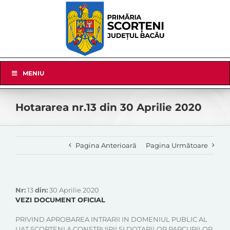
Skip
to
content
Skip
MENIU
Navigation
Hotararea nr.13 din 30 Aprilie 2020
Pagina Anterioară
Pagina Următoare
Nr:
13
din:
30 Aprilie 2020
VEZI DOCUMENT OFICIAL
PRIVIND APROBAREA INTRARII IN DOMENIUL PUBLIC AL
UAT SCORTENI A CONSTRUIRII SI DOTARILOR PARCURILOR