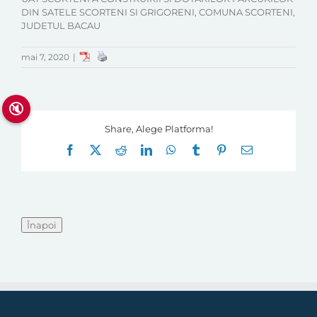
DIN SATELE SCORTENI SI GRIGORENI, COMUNA SCORTENI,
JUDETUL BACAU
mai 7, 2020
|
🔇
Share, Alege Platforma!
Facebook
X
Reddit
LinkedIn
WhatsApp
Tumblr
Pinterest
E-
mail: