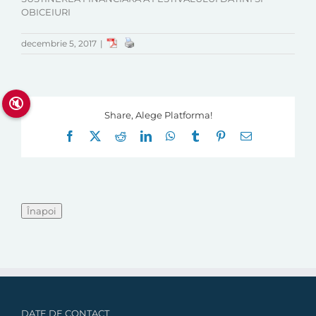
OBICEIURI
decembrie 5, 2017
|
🔇
Share, Alege Platforma!
Facebook
X
Reddit
LinkedIn
WhatsApp
Tumblr
Pinterest
E-
mail:
DATE DE CONTACT