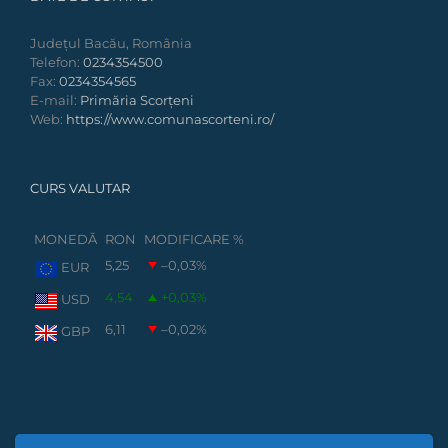
Județul Bacău, România
Telefon:
0234354500
Fax:
0234354565
E-mail:
Primăria Scorțeni
Web:
https://www.comunascorteni.ro/
CURS VALUTAR
MONEDĂ
RON
MODIFICARE %
5,25
–0,03
%
EUR
4,54
+0,03
%
USD
6,11
–0,02
%
GBP