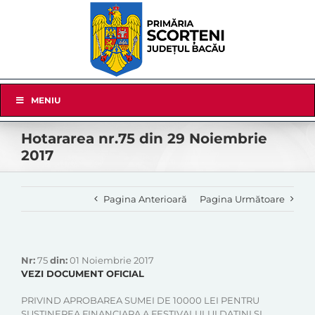
Skip
to
content
Skip
MENIU
Navigation
Hotararea nr.75 din 29 Noiembrie
2017
Pagina Anterioară
Pagina Următoare
Nr:
75
din:
01 Noiembrie 2017
VEZI DOCUMENT OFICIAL
PRIVIND APROBAREA SUMEI DE 10000 LEI PENTRU
SUSTINEREA FINANCIARA A FESTIVALULUI DATINI SI