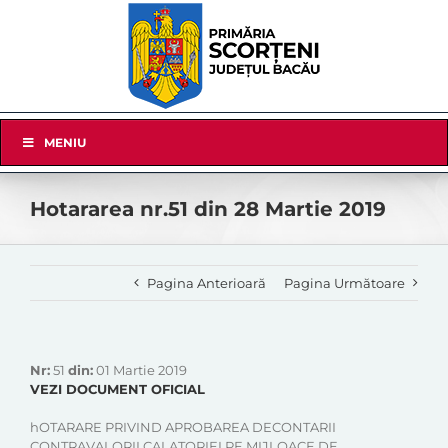
Skip
to
content
Skip
MENIU
Navigation
Hotararea nr.51 din 28 Martie 2019
Pagina Anterioară
Pagina Următoare
Nr:
51
din:
01 Martie 2019
VEZI DOCUMENT OFICIAL
hOTARARE PRIVIND APROBAREA DECONTARII
CONTRAVALORII CALATORIEI PE MIJLOACE DE