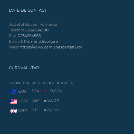
DATE DE CONTACT
Județul Bacău, România
Telefon:
0234354500
Fax:
0234354565
E-mail:
Primăria Scorțeni
Web:
https://www.comunascorteni.ro/
CURS VALUTAR
MONEDĂ
RON
MODIFICARE %
5,24
–0,02
%
EUR
4,54
0,00
%
USD
6,12
0,00
%
GBP