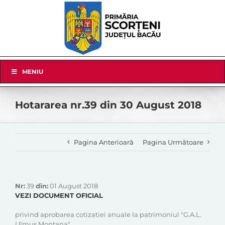
Skip
to
content
Skip
MENIU
Navigation
Hotararea nr.39 din 30 August 2018
Pagina Anterioară
Pagina Următoare
Nr:
39
din:
01 August 2018
VEZI DOCUMENT OFICIAL
privind aprobarea cotizatiei anuale la patrimoniul "G.A.L.
Ulmus Montana"