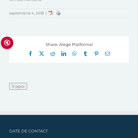
septembrie 4, 2018
|
🔇
Share, Alege Platforma!
Facebook
X
Reddit
LinkedIn
WhatsApp
Tumblr
Pinterest
E-
mail:
DATE DE CONTACT