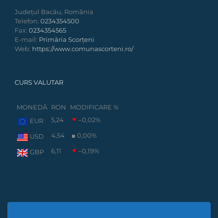
Județul Bacău, România
Telefon:
0234354500
Fax:
0234354565
E-mail:
Primăria Scorțeni
Web:
https://www.comunascorteni.ro/
CURS VALUTAR
MONEDĂ
RON
MODIFICARE %
5,24
–0,02
%
EUR
4,54
0,00
%
USD
6,11
–0,19
%
GBP