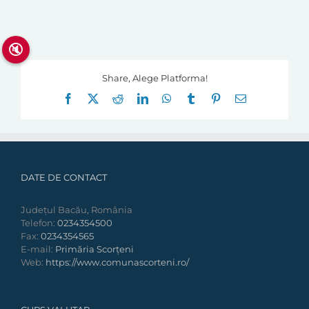
🔇
Share, Alege Platforma!
Facebook
X
Reddit
LinkedIn
WhatsApp
Tumblr
Pinterest
E-
mail:
DATE DE CONTACT
Județul Bacău, România
Telefon:
0234354500
Fax:
0234354565
E-mail:
Primăria Scorțeni
Web:
https://www.comunascorteni.ro/