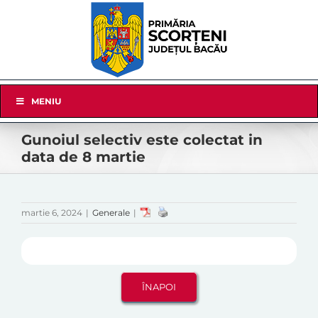
Skip
to
content
Skip
MENIU
Navigation
Gunoiul selectiv este colectat in
data de 8 martie
martie 6, 2024
|
Generale
|