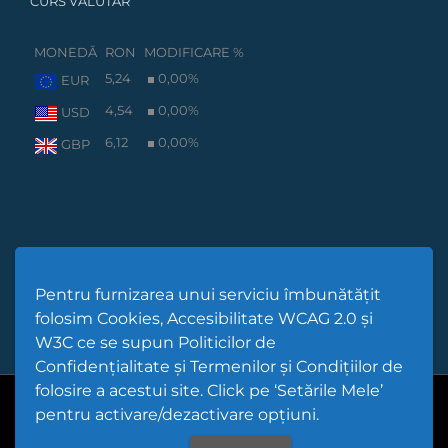
CURS VALUTAR
MONEDĂ
RON
MODIFICARE %
5,24
0,00
%
EUR
4,54
0,00
%
USD
6,12
0,00
%
GBP
Pentru furnizarea unui serviciu îmbunătățit
folosim Cookies, Accesibilitate WCAG 2.0 și
W3C ce se supun Politicilor de
Confidențialitate și Termenilor și Condițiilor de
folosire a acestui site. Click pe ‘Setările Mele’
Cod Județ 4 | Județul Bacău | Tipul UAT - 14 - C - Comună |
pentru activare/dezactivare opțiuni.
Codul SIRUTA al Unitații Administrativ-Teritoriale 25291 |
Scorțeni