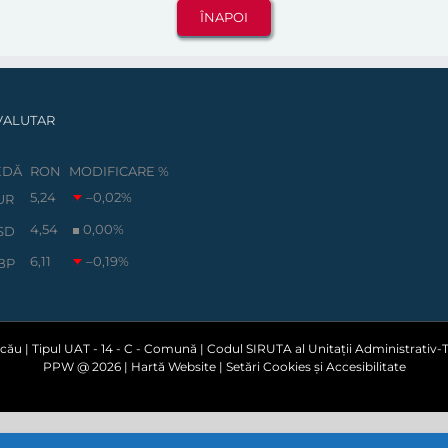
VALUTAR
EDĂ
RON
MODIFICARE %
5,24
–0,02
%
UR
4,54
0,00
%
SD
6,11
–0,19
%
BP
ău | Tipul UAT - 14 - C - Comună | Codul SIRUTA al Unitații Administrativ-Te
PPW @
2026 |
Hartă Website
|
Setări Cookies și Accesibilitate