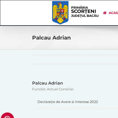
Skip
Skip
to
Navigation
PRIMĂRIA
SCORȚENI
content
ACA
JUDEȚUL BACĂU
Palcau Adrian
Palcau Adrian
Funcție: Actual Consilier
Declarație de Avere si Interese 2022