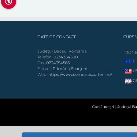
🔇
DATE DE CONTACT
CURS 
Județul Bacău, România
MON
Telefon:
0234354500
E
Fax:
0234354565
E-mail:
Primăria Scorțeni
U
Web:
https://www.comunascorteni.ro/
G
Cod Județ 4 | Județul Bac