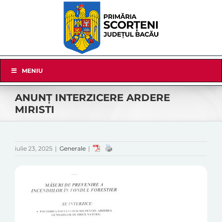
Skip
to
content
Skip
MENIU
Navigation
ANUNȚ INTERZICERE ARDERE
MIRISTI
iulie 23, 2025
|
Generale
|