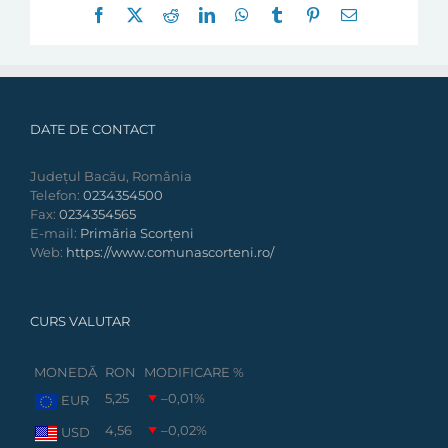
Facebook
X
Reddit
LinkedIn
WhatsApp
Tumblr
Pinterest
E-
mail:
DATE DE CONTACT
Județul Bacău, România
Telefon:
0234354500
Fax:
0234354565
E-mail:
Primăria Scorțeni
Web:
https://www.comunascorteni.ro/
CURS VALUTAR
MONEDĂ
RON
MODIFICARE %
5,25
–0,01
%
EUR
4,56
–0,02
%
USD