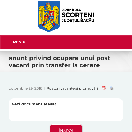
Skip
to
content
Skip
MENIU
Navigation
anunt privind ocupare unui post
vacant prin transfer la cerere
octombrie 29, 2018
|
Posturi vacante și promovări
|
Vezi document atașat