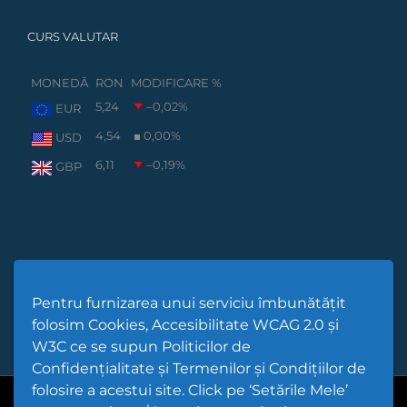
CURS VALUTAR
MONEDĂ
RON
MODIFICARE %
5,24
–0,02
%
EUR
4,54
0,00
%
USD
6,11
–0,19
%
GBP
Pentru furnizarea unui serviciu îmbunătățit
folosim Cookies, Accesibilitate WCAG 2.0 și
W3C ce se supun Politicilor de
Confidențialitate și Termenilor și Condițiilor de
folosire a acestui site. Click pe ‘Setările Mele’
Cod Județ 4 | Județul Bacău | Tipul UAT - 14 - C - Comună |