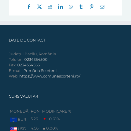
Facebook
X
Reddit
LinkedIn
WhatsApp
Tumblr
Pinterest
E-
mail:
DATE DE CONTACT
Județul Bacău, România
Telefon:
0234354500
Fax:
0234354565
E-mail:
Primăria Scorțeni
Web:
https://www.comunascorteni.ro/
CURS VALUTAR
MONEDĂ
RON
MODIFICARE %
5,26
–0,01
%
EUR
4,56
0,00
%
USD