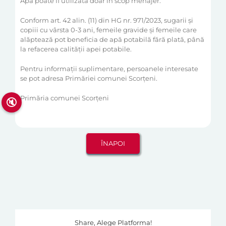
Apa poate fi utilizată doar în scop menajer.
Conform art. 42 alin. (11) din HG nr. 971/2023, sugarii și
copiii cu vârsta 0-3 ani, femeile gravide și femeile care
alăptează pot beneficia de apă potabilă fără plată, până
la refacerea calității apei potabile.
Pentru informații suplimentare, persoanele interesate
se pot adresa Primăriei comunei Scorțeni.
Primăria comunei Scorțeni
🔇
Share, Alege Platforma!