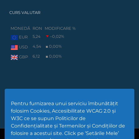
CURS VALUTAR
MONEDĂ
RON
MODIFICARE %
5,24
–0,02
%
EUR
4,54
0,00
%
USD
6,12
0,00
%
GBP
Pentru furnizarea unui serviciu îmbunătățit
folosim Cookies, Accesibilitate WCAG 2.0 și
W3C ce se supun Politicilor de
Confidențialitate și Termenilor și Condițiilor de
folosire a acestui site. Click pe ‘Setările Mele’
Cod Județ 4 | Județul Bacău | Tipul UAT - 14 - C - Comună |