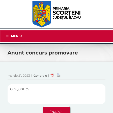
Skip
to
content
Skip
MENIU
Navigation
Anunt concurs promovare
martie 21, 2023
|
Generale
|
CCF_001135