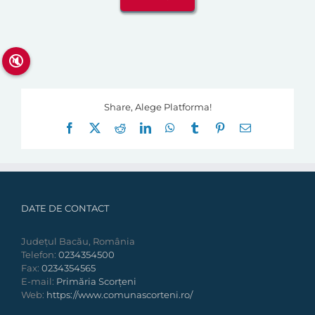
🔇
Share, Alege Platforma!
Facebook
X
Reddit
LinkedIn
WhatsApp
Tumblr
Pinterest
E-
mail:
DATE DE CONTACT
Județul Bacău, România
Telefon:
0234354500
Fax:
0234354565
E-mail:
Primăria Scorțeni
Web:
https://www.comunascorteni.ro/