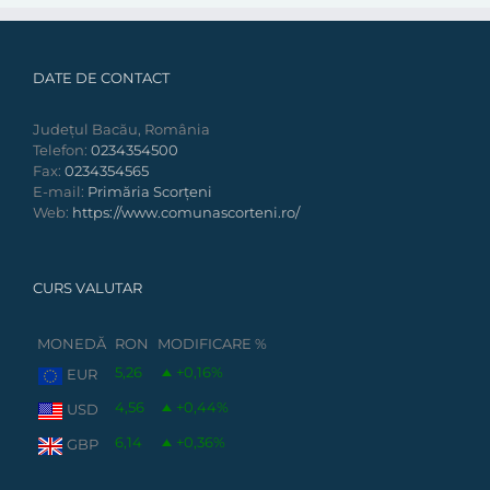
DATE DE CONTACT
Județul Bacău, România
Telefon:
0234354500
Fax:
0234354565
E-mail:
Primăria Scorțeni
Web:
https://www.comunascorteni.ro/
CURS VALUTAR
MONEDĂ
RON
MODIFICARE %
5,26
+0,16
%
EUR
4,56
+0,44
%
USD
6,14
+0,36
%
GBP