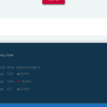
VALUTAR
EDĂ
RON
MODIFICARE %
5,25
0,00
%
UR
4,54
–0,02
%
SD
6,11
0,00
%
BP