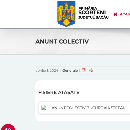
Skip
Skip
to
Navigation
PRIMĂRIA
SCORȚENI
content
ACA
JUDEȚUL BACĂU
ANUNT COLECTIV
aprilie 1, 2024
|
Generale
|
FIȘIERE ATAȘATE
ANUNT COLECTIV BUCUROAIA STEFAN