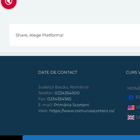
🔇
Share, Alege Platforma!
DATE DE CONTACT
CURS 
Județul Bacău, România
MON
Telefon:
0234354500
E
Fax:
0234354565
E-mail:
Primăria Scorțeni
U
Web:
https://www.comunascorteni.ro/
G