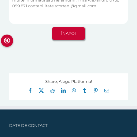
multe informatii sau nelamuriri : Nita Alexandru 0758
099 871 contabilitate.scorteni@gmail.com
🔇
Share, Alege Platforma!
Facebook
X
Reddit
LinkedIn
WhatsApp
Tumblr
Pinterest
E-
mail:
DATE DE CONTACT