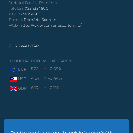
Județul Bacău, România
Telefon:
0234354500
Fax:
0234354565
E-mail:
Primăria Scorțeni
Web:
https://www.comunascorteni.ro/
CURS VALUTAR
MONEDĂ
RON
MODIFICARE %
5,25
–0,09
%
EUR
4,54
–0,44
%
USD
6,13
–0,11
%
GBP
Pentru furnizarea unui serviciu îmbunătățit