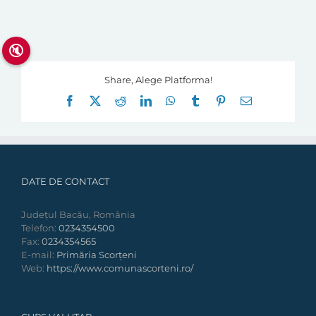
🔇
Share, Alege Platforma!
Facebook
X
Reddit
LinkedIn
WhatsApp
Tumblr
Pinterest
E-
mail:
DATE DE CONTACT
Județul Bacău, România
Telefon:
0234354500
Fax:
0234354565
E-mail:
Primăria Scorțeni
Web:
https://www.comunascorteni.ro/