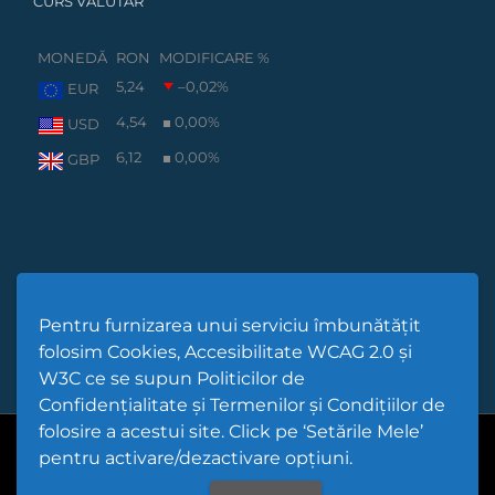
CURS VALUTAR
MONEDĂ
RON
MODIFICARE %
5,24
–0,02
%
EUR
4,54
0,00
%
USD
6,12
0,00
%
GBP
Pentru furnizarea unui serviciu îmbunătățit
folosim Cookies, Accesibilitate WCAG 2.0 și
W3C ce se supun Politicilor de
Confidențialitate și Termenilor și Condițiilor de
folosire a acestui site. Click pe ‘Setările Mele’
Cod Județ 4 | Județul Bacău | Tipul UAT - 14 - C - Comună |
pentru activare/dezactivare opțiuni.
Codul SIRUTA al Unitații Administrativ-Teritoriale 25291 |
Scorțeni