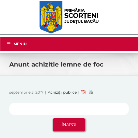
Skip
to
content
Skip
MENIU
Navigation
Anunt achizitie lemne de foc
septembrie 5, 2017
|
Achiziții publice
|