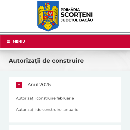
Skip
to
content
Skip
MENIU
Navigation
Autorizații de construire
Anul 2026
Autorizații construire februarie
Autorizații de construire ianuarie