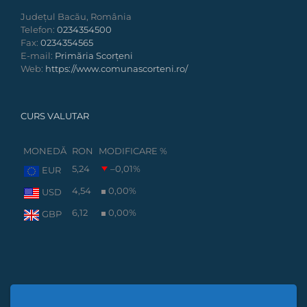
Județul Bacău, România
Telefon:
0234354500
Fax:
0234354565
E-mail:
Primăria Scorțeni
Web:
https://www.comunascorteni.ro/
CURS VALUTAR
MONEDĂ
RON
MODIFICARE %
5,24
–0,01
%
EUR
4,54
0,00
%
USD
6,12
0,00
%
GBP