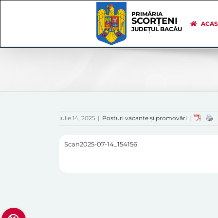
Skip
Skip
to
Navigation
PRIMĂRIA
SCORȚENI
content
ACA
JUDEȚUL BACĂU
iulie 14, 2025
|
Posturi vacante și promovări
|
Scan2025-07-14_154156