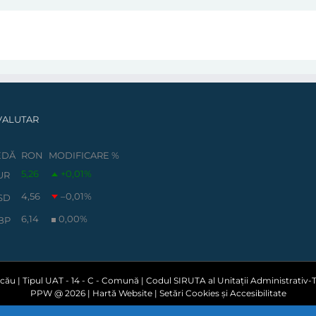
VALUTAR
EDĂ
RON
MODIFICARE %
5,26
+0,01
%
UR
4,56
–0,01
%
SD
6,14
0,00
%
BP
ău | Tipul UAT - 14 - C - Comună | Codul SIRUTA al Unitații Administrativ-Te
PPW @
2026 |
Hartă Website
|
Setări Cookies și Accesibilitate