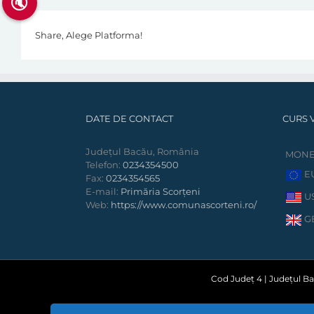
🔇
Share, Alege Platforma!
DATE DE CONTACT
CURS 
Județul Bacău, România
MON
Telefon:
0234354500
E
Fax:
0234354565
E-mail:
Primăria Scorțeni
U
Web:
https://www.comunascorteni.ro/
G
Cod Județ 4 | Județul Bac