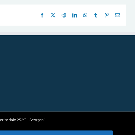
Facebook
X
Reddit
LinkedIn
WhatsApp
Tumblr
Pinterest
E-
mail:
ritoriale 25291 | Scorțeni