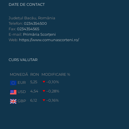
DATE DE CONTACT
Județul Bacău, România
Telefon:
0234354500
Fax:
0234354565
E-mail:
Primăria Scorțeni
Web:
https://www.comunascorteni.ro/
CURS VALUTAR
MONEDĂ
RON
MODIFICARE %
5,25
–0,10
%
EUR
4,54
–0,28
%
USD
6,12
–0,16
%
GBP