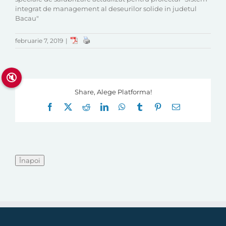
integrat de management al deseurilor solide in judetul
Bacau"
februarie 7, 2019
|
🔇
Share, Alege Platforma!
Facebook
X
Reddit
LinkedIn
WhatsApp
Tumblr
Pinterest
E-
mail: