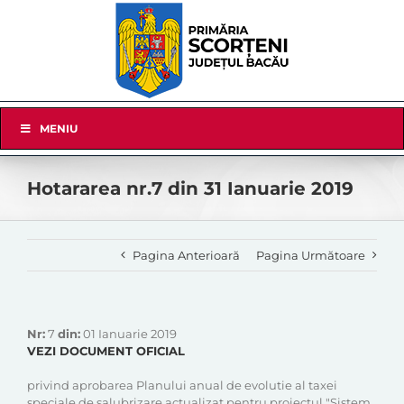
Skip
to
content
Skip
MENIU
Navigation
Hotararea nr.7 din 31 Ianuarie 2019
Pagina Anterioară
Pagina Următoare
Nr:
7
din:
01 Ianuarie 2019
VEZI DOCUMENT OFICIAL
privind aprobarea Planului anual de evolutie al taxei
speciale de salubrizare actualizat pentru proiectul "Sistem